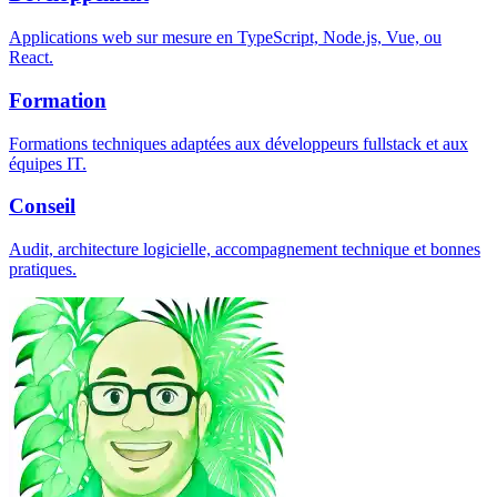
Applications web sur mesure en TypeScript, Node.js, Vue, ou
React.
Formation
Formations techniques adaptées aux développeurs fullstack et aux
équipes IT.
Conseil
Audit, architecture logicielle, accompagnement technique et bonnes
pratiques.